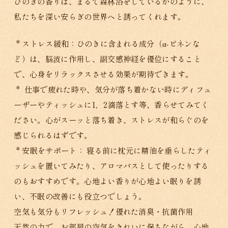
ひのきの香りは、まるで森林浴をしているかのように、
私たちを深い安らぎの世界へと誘ってくれます。
* ストレス緩和：ひのきに含まれる成分（α-ピネンな
ど）は、脳波に作用し、副交感神経を優位にすること
で、心身をリラックスさせる効果が期待できます。
* 仕事で疲れた時や、気分が落ち着かない時にディフュ
ーザーやティッシュに1，2滴落とす等、香らせてみてく
ださい。心がスーッと落ち着き、ストレスが和らぐのを
感じられるはずです。
* 安眠をサポート： 寝る前に枕元に精油を垂らしたティ
ッシュを置いてみたり、アロマバスとして使ったりする
のもおすすめです。心地よい香りが心地よい眠りを誘
い、不眠の改善にも役立つでしょう。
空気も気分もリフレッシュ！優れた消臭・抗菌作用
天然の力で、お部屋の空気をきれいに保ちながら、心地