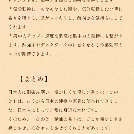
* 気分転換に：モヤモヤした時や、気分転換したい時に
香りを嗅ぐと、頭がスッキリし、前向きな気持ちにして
くれます。
* 集中力アップ：適度な刺激は集中力の維持にも繋がり
ます。勉強中やデスクワーク中に香らせると作業効率の
向上が期待できます。
【まとめ】
日本人に馴染み深い、懐かしくて優しい香りの「ひの
き」は、古くから日本の建築や家具に使われてきまし
た。日本人にとって非常に身近な木材です。
そのため、「ひのき」精油の香りは、どこか懐かしさを
感じさせ、心をホッとさせてくれる力があります。