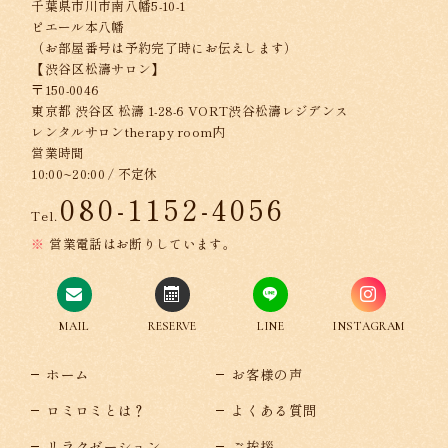
千葉県市川市南八幡5-10-1
ピエール本八幡
（お部屋番号は予約完了時にお伝えします）
【渋谷区松濤サロン】
〒150-0046
東京都 渋谷区 松濤 1-28-6 VORT渋谷松濤レジデンス
レンタルサロンtherapy room内
営業時間
10:00~20:00 / 不定休
080-1152-4056
Tel.
営業電話はお断りしています。
MAIL
RESERVE
LINE
INSTAGRAM
ホーム
お客様の声
ロミロミとは？
よくある質問
リラクゼーション
ご挨拶