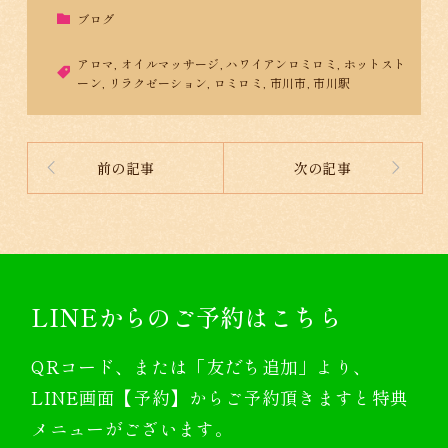
ブログ
アロマ
,
オイルマッサージ
,
ハワイアンロミロミ
,
ホットスト
ーン
,
リラクゼーション
,
ロミロミ
,
市川市
,
市川駅
前の記事
次の記事
LINEからのご予約はこちら
QRコード、または「友だち追加」より、
LINE画面【予約】からご予約頂きますと特典
メニューがございます。