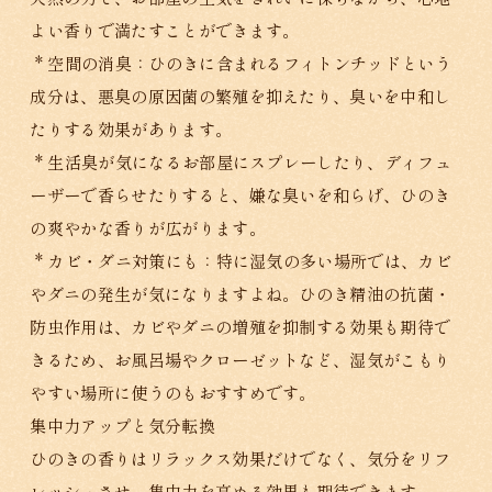
よい香りで満たすことができます。
* 空間の消臭：ひのきに含まれるフィトンチッドという
成分は、悪臭の原因菌の繁殖を抑えたり、臭いを中和し
たりする効果があります。
* 生活臭が気になるお部屋にスプレーしたり、ディフュ
ーザーで香らせたりすると、嫌な臭いを和らげ、ひのき
の爽やかな香りが広がります。
* カビ・ダニ対策にも：特に湿気の多い場所では、カビ
やダニの発生が気になりますよね。ひのき精油の抗菌・
防虫作用は、カビやダニの増殖を抑制する効果も期待で
きるため、お風呂場やクローゼットなど、湿気がこもり
やすい場所に使うのもおすすめです。
集中力アップと気分転換
ひのきの香りはリラックス効果だけでなく、気分をリフ
レッシュさせ、集中力を高める効果も期待できます。