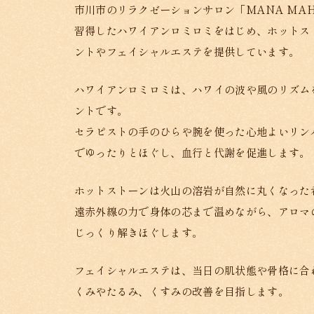
市川市のリラクゼーションサロン「MANA MA
習得したハワイアンロミロミをはじめ、ホットス
ントやフェイシャルエステを提供しています。
ハワイアンロミロミは、ハワイの波や風のリズム
ントです。
セラピストの手のひらや腕を使った心地よいリン
でゆったりとほぐし、血行と代謝を促進します。
ホットストーンは火山の溶岩が自然に丸くなった
遠赤外線の力で身体の芯まで温めながら、アロマ
じっくり解きほぐします。
フェイシャルエステは、
当日の肌状態や骨格に合
くみやたるみ、くすみの改善を目指します。