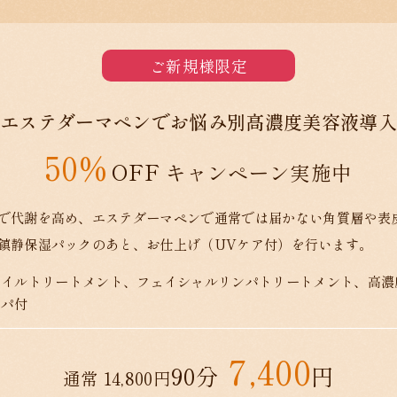
ご新規様限定
エステダーマペンでお悩み別高濃度美容液導入
50%
キャンペーン実施中
で代謝を高め、エステダーマペンで通常では届かない角質層や表
鎮静保湿パックのあと、お仕上げ（UVケア付）を行います。
オイルトリートメント、フェイシャルリンパトリートメント、高濃
スパ付
7,400
90分
円
通常 14,800円