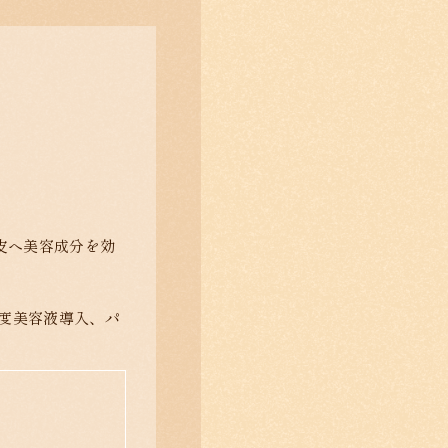
皮へ美容成分を効
度美容液導入、パ